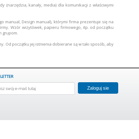
y (narzędzia, kanały, media) dla komunikacji z właściwymi
go manual, Design manual), którymi firma prezentuje się na
rmy. Wzór wizytówek, papieru firmowego, itp. od początku
ym grupom.
y. Od początku jej istnienia dobierane są w taki sposób, aby
LETTER
Zaloguj sie