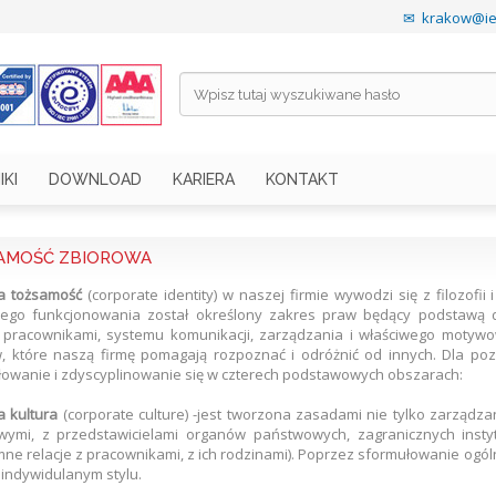
✉
krakow@ies
IKI
DOWNLOAD
KARIERA
KONTAKT
AMOŚĆ ZBIOROWA
a tożsamość
(corporate identity) w naszej firmie wywodzi się z filozofii i
wego funkcjonowania został określony zakres praw będący podstawą d
 pracownikami, systemu komunikacji, zarządzania i właściwego motywo
, które naszą firmę pomagają rozpoznać i odróżnić od innych. Dla poz
owanie i zdyscyplinowanie się w czterech podstawowych obszarach:
 kultura
(corporate culture) -jest tworzona zasadami nie tylko zarządza
wymi, z przedstawicielami organów państwowych, zagranicznych instytu
ne relacje z pracownikami, z ich rodzinami). Poprzez sformułowanie ogól
 indywidulanym stylu.