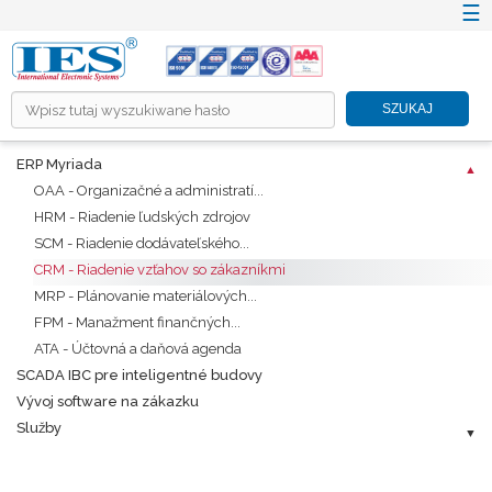
☰
×
SZUKAJ
HOME
ERP Myriada
O NÁS
OAA - Organizačné a administratí...
PRODUKTY
HRM - Riadenie ľudských zdrojov
SCM - Riadenie dodávateľského...
RIEŠENIA ICT A TZB
CRM - Riadenie vzťahov so zákazníkmi
INFORMAČNÉ SYSTÉMY
MRP - Plánovanie materiálových...
PROMOTION
FPM - Manažment finančných...
ATA - Účtovná a daňová agenda
KARIÉRA
SCADA IBC pre inteligentné budovy
CENNÍKY
Vývoj software na zákazku
Služby
NA STIAHNUTIE
KONTAKT