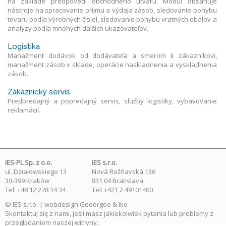
na základe predpovedí obchodného útvaru. Modul obsahuje
nástroje na spracovanie príjmu a výdaja zásob, sledovanie pohybu
tovaru podľa výrobných čísiel, sledovanie pohybu vratných obalov a
analýzy podľa mnohých ďalších ukazovateľov.
Logistika
Manažment dodávok od dodávateľa a smerom k zákazníkovi,
manažment zásob v sklade, operácie naskladnenia a vyskladnenia
zásob.
Zákaznický servis
Predpredajný a popredajný servis, služby logistiky, vybavovanie
reklamácií.
IES-PL Sp. z o.o.
IES s.r.o.
ul. Działowskiego 13
Nová Rožňavská 136
30-399 Kraków
831 04 Bratislava
Tel: +48 12 278 14 34
Tel: +421 2 49101400
© IES s.r.o. | webdesign
Geoorgee
& Iko
Skontaktuj się
z nami, jeśli masz jakiekolwiek pytania lub problemy z
przeglądaniem naszej witryny.