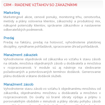
CRM - RIADENIE VZŤAHOV SO ZÁKAZNÍKMI
Marketing
Marketingové akcie, cenové ponuky, monitoring trhu, cenotvorba,
metódy a plány oslovenia klientov, zákaznický a produktový mix,
nákupné potenciály klientov, správanie zákazníkov a nastavenie
odberateľských podmienok.
Predaj
Predaj na faktúru, predaj na hotovosť, vyhodnotenie platobnej
disciplíny, vymáhanie pohľadávok, spracovanie úhrad pohľadávok.
Manažment zákaziek
Vyhodnotenie objednávok od zákazníka vo vzťahu k stavu zásob
na sklade, množstva objednaných zásob u dodávateľa a množstva
v rozpracovanosti. V module sú aj nástroje na sledovanie
požadovaných a potvrdzovaných termínov dodávok. Generovanie
plánu dodávok vrátane dodávok služieb.
Manažment zásob
Vyhodnotenie stavu zásob vo vzťahu k objednanému množstvu od
zákazníka, objednanému množstvu u dodávateľa a množstvo v
rozpracovanosti. Do úvahy sú brané obraty výdaja a príjmu s
porovnateľným obdobím v minulosti a plány obratu pohybu zásob