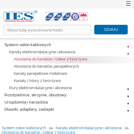
☰
×
SZUKAJ
HOME
System osłon kablowych
O NÁS
Kanały elektroinstalacyjne i akcesoria
PRODUKTY
Akcesoria do kanałów i listew z tworzywa
Akcesoria do kanałów parapetowych
RIEŠENIA ICT A TZB
Kanały parapetowe metalowe
INFORMAČNÉ SYSTÉMY
Kanały i listwy z tworzywa
PROMOTION
Rury elektroinstalacyjne i akcesoria
Rozdzielnice, skrzynie, obudowy
KARIÉRA
Urządzenia i narzędzia
CENNÍKY
Dławiki, adaptery, zaślepki
NA STIAHNUTIE
KONTAKT
System osłon kablowych
>>
Kanały elektroinstalacyjne i akcesoria
>>
Akcesoria do kanałów i listew z tworzywa