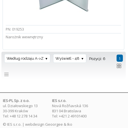
PN: 019253
Narożnik wewnętrzny
1
Według rodzaju A->Z
Wyświetl - 48
Pozycji: 6
IES-PL Sp. z o.o.
IES s.r.o.
ul. Działowskiego 13
Nová Rožňavská 136
30-399 Kraków
831 04 Bratislava
Tel: +48 12 278 14 34
Tel: +421 2 49101400
© IES s.r.o. | webdesign
Geoorgee
& Iko