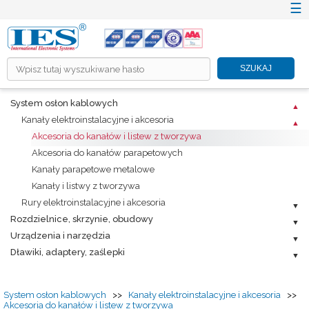
☰
×
SZUKAJ
HOME
System osłon kablowych
O NÁS
Kanały elektroinstalacyjne i akcesoria
PRODUKTY
Akcesoria do kanałów i listew z tworzywa
Akcesoria do kanałów parapetowych
RIEŠENIA ICT A TZB
Kanały parapetowe metalowe
INFORMAČNÉ SYSTÉMY
Kanały i listwy z tworzywa
PROMOTION
Rury elektroinstalacyjne i akcesoria
Rozdzielnice, skrzynie, obudowy
KARIÉRA
Urządzenia i narzędzia
CENNÍKY
Dławiki, adaptery, zaślepki
NA STIAHNUTIE
KONTAKT
System osłon kablowych
>>
Kanały elektroinstalacyjne i akcesoria
>>
Akcesoria do kanałów i listew z tworzywa