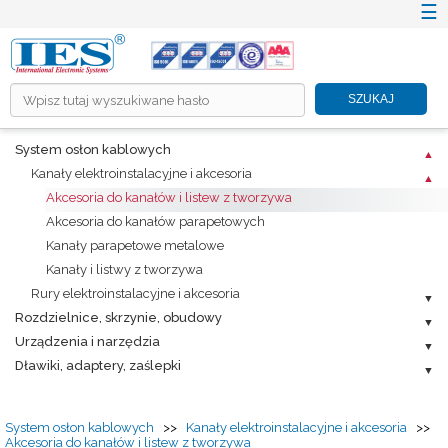
☰
×
SZUKAJ
HOME
System osłon kablowych
O NÁS
Kanały elektroinstalacyjne i akcesoria
PRODUKTY
Akcesoria do kanałów i listew z tworzywa
Akcesoria do kanałów parapetowych
RIEŠENIA ICT A TZB
Kanały parapetowe metalowe
INFORMAČNÉ SYSTÉMY
Kanały i listwy z tworzywa
PROMOTION
Rury elektroinstalacyjne i akcesoria
Rozdzielnice, skrzynie, obudowy
KARIÉRA
Urządzenia i narzędzia
CENNÍKY
Dławiki, adaptery, zaślepki
NA STIAHNUTIE
KONTAKT
System osłon kablowych
>>
Kanały elektroinstalacyjne i akcesoria
>>
Akcesoria do kanałów i listew z tworzywa