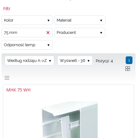
Filtr
Kolor
Materiał
75 mm
Producent
Odporność temp.
1
Według rodzaju A->Z
Wyświetl - 36
Pozycji: 4
MHK 75 WH