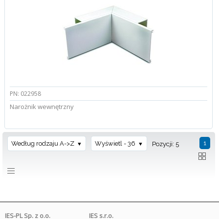
PN: 022958
Narożnik wewnętrzny
1
Według rodzaju A->Z
Wyświetl - 36
Pozycji: 5
IES-PL Sp. z o.o.
IES s.r.o.