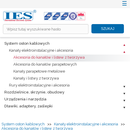
☰
×
SZUKAJ
HOME
System osłon kablowych
O NÁS
Kanały elektroinstalacyjne i akcesoria
PRODUKTY
Akcesoria do kanałów i listew z tworzywa
Akcesoria do kanałów parapetowych
RIEŠENIA ICT A TZB
Kanały parapetowe metalowe
INFORMAČNÉ SYSTÉMY
Kanały i listwy z tworzywa
PROMOTION
Rury elektroinstalacyjne i akcesoria
Rozdzielnice, skrzynie, obudowy
KARIÉRA
Urządzenia i narzędzia
CENNÍKY
Dławiki, adaptery, zaślepki
NA STIAHNUTIE
KONTAKT
System osłon kablowych
>>
Kanały elektroinstalacyjne i akcesoria
>>
Akcesoria do kanałów i listew z tworzywa