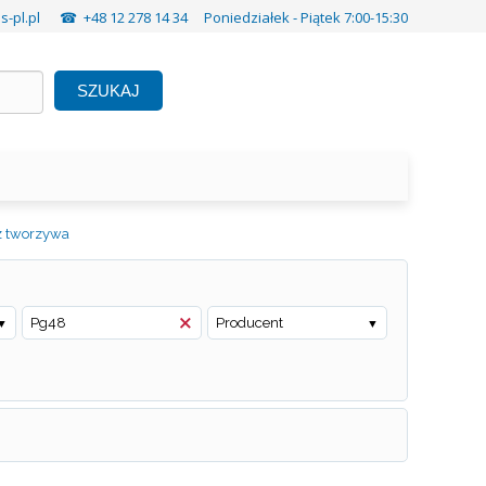
-pl.pl
☎ +48 12 278 14 34 Poniedziałek - Piątek 7:00-15:30
SZUKAJ
z tworzywa
Pg48
Producent