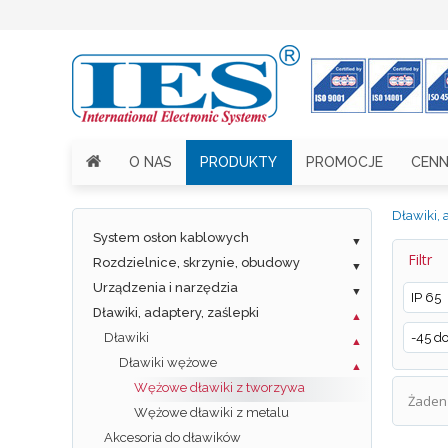
O NAS
PRODUKTY
PROMOCJE
CENN
Dławiki, 
System osłon kablowych
Filtr
Rozdzielnice, skrzynie, obudowy
Urządzenia i narzędzia
IP 65
Dławiki, adaptery, zaślepki
Dławiki
-45 d
Dławiki wężowe
Wężowe dławiki z tworzywa
Żaden 
Wężowe dławiki z metalu
Akcesoria do dławików