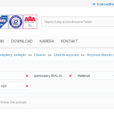
✉
krakow@ies
IKI
DOWNLOAD
KARIERA
KONTAKT
adaptery, zaślepki
>>
Dławiki
>>
Dławiki wężowe
>>
Wężowe dławiki 
jasnoszary (RAL7035)
Materiał
o 150
towar nie pasuje.