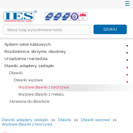
☰
×
SZUKAJ
HOME
System osłon kablowych
O NÁS
Rozdzielnice, skrzynie, obudowy
PRODUKTY
Urządzenia i narzędzia
Dławiki, adaptery, zaślepki
RIEŠENIA ICT A TZB
Dławiki
INFORMAČNÉ SYSTÉMY
Dławiki wężowe
PROMOTION
Wężowe dławiki z tworzywa
Wężowe dławiki z metalu
KARIÉRA
Akcesoria do dławików
CENNÍKY
NA STIAHNUTIE
Dławiki, adaptery, zaślepki
>>
Dławiki
>>
Dławiki wężowe
>>
Wężowe dławiki z tworzywa
KONTAKT