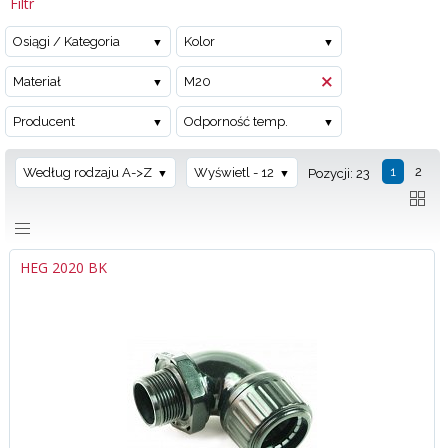
Filtr
Osiągi / Kategoria
Kolor
Materiał
M20
Producent
Odporność temp.
1
2
Według rodzaju A->Z
Wyświetl - 12
Pozycji: 23
HEG 2020 BK