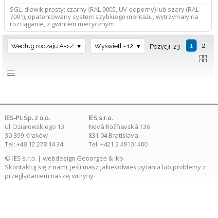
SGL, dławik prosty; czarny (RAL 9005, UV-odporny) lub szary (RAL
7001), opatentowany system szybkiego montażu, wytrzymały na
rozciąganie, z gwintem metrycznym
1
2
Według rodzaju A->Z
Wyświetl - 12
Pozycji: 23
IES-PL Sp. z o.o.
IES s.r.o.
ul. Działowskiego 13
Nová Rožňavská 136
30-399 Kraków
831 04 Bratislava
Tel: +48 12 278 14 34
Tel: +421 2 49101400
© IES s.r.o. | webdesign
Geoorgee
& Iko
Skontaktuj się
z nami, jeśli masz jakiekolwiek pytania lub problemy z
przeglądaniem naszej witryny.