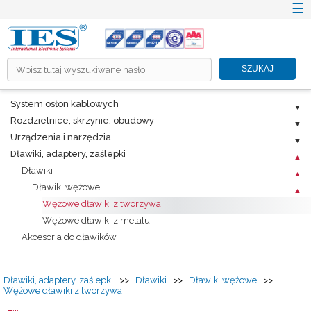
☰
×
SZUKAJ
HOME
System osłon kablowych
O NÁS
Rozdzielnice, skrzynie, obudowy
PRODUKTY
Urządzenia i narzędzia
Dławiki, adaptery, zaślepki
RIEŠENIA ICT A TZB
Dławiki
INFORMAČNÉ SYSTÉMY
Dławiki wężowe
PROMOTION
Wężowe dławiki z tworzywa
Wężowe dławiki z metalu
KARIÉRA
Akcesoria do dławików
CENNÍKY
NA STIAHNUTIE
Dławiki, adaptery, zaślepki
>>
Dławiki
>>
Dławiki wężowe
>>
Wężowe dławiki z tworzywa
KONTAKT