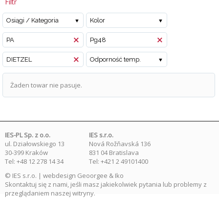
Filtr
Osiągi / Kategoria
Kolor
PA
Pg48
DIETZEL
Odporność temp.
Żaden towar nie pasuje.
IES-PL Sp. z o.o.
IES s.r.o.
ul. Działowskiego 13
Nová Rožňavská 136
30-399 Kraków
831 04 Bratislava
Tel: +48 12 278 14 34
Tel: +421 2 49101400
© IES s.r.o. | webdesign
Geoorgee
& Iko
Skontaktuj się
z nami, jeśli masz jakiekolwiek pytania lub problemy z
przeglądaniem naszej witryny.