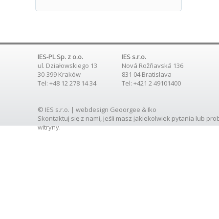
IES-PL Sp. z o.o.
IES s.r.o.
ul. Działowskiego 13
Nová Rožňavská 136
30-399 Kraków
831 04 Bratislava
Tel: +48 12 278 14 34
Tel: +421 2 49101400
© IES s.r.o. | webdesign
Geoorgee
& Iko
Skontaktuj się
z nami, jeśli masz jakiekolwiek pytania lub pr
witryny.